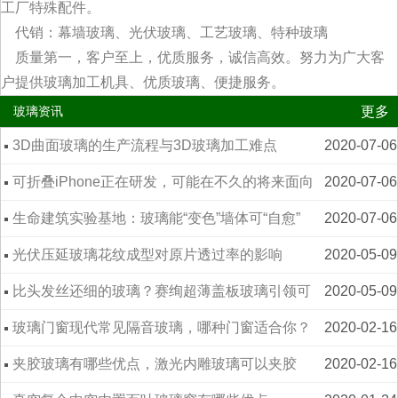
工厂特殊配件。
代销：幕墙玻璃、光伏玻璃、工艺玻璃、特种玻璃
质量第一，客户至上，优质服务，诚信高效。努力为广大客
户提供玻璃加工机具、优质玻璃、便捷服务。
更多
玻璃资讯
3D曲面玻璃的生产流程与3D玻璃加工难点
2020-07-06
可折叠iPhone正在研发，可能在不久的将来面向
2020-07-06
大众
生命建筑实验基地：玻璃能“变色”墙体可“自愈”
2020-07-06
光伏压延玻璃花纹成型对原片透过率的影响
2020-05-09
比头发丝还细的玻璃？赛绚超薄盖板玻璃引领可
2020-05-09
折叠手机新潮流
玻璃门窗现代常见隔音玻璃，哪种门窗适合你？
2020-02-16
夹胶玻璃有哪些优点，激光内雕玻璃可以夹胶
2020-02-16