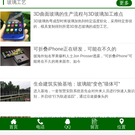
玻璃工艺
更多
3D曲面玻璃的生产流程与3D玻璃加工难点
3D玻璃热弯成型时将玻璃加热到特定温度软化，采用特定形状
的，模具复制得到所需3D形态玻璃的成型工艺。
可折叠iPhone正在研发，可能在不久的
据海外知名苹果爆料人士Jon Prosser透露，“可折叠iPhone”可
能将在不久的将来面市。如今
生命建筑实验基地：玻璃能“变色”墙体可“
进入基地，一套智慧安防系统首先会对外来人员进行快速人脸识
别，并启动“行为轨迹追踪”，通过沿途摄像头的
光伏压延玻璃花纹成型对原片透过率的影响
影响光伏压延玻璃花纹成型的因素很多，玻璃花纹在成型过程中
首页
电话
QQ
留言
位置
受“冷却速度”、“玻璃花纹成型后花纹形状的变