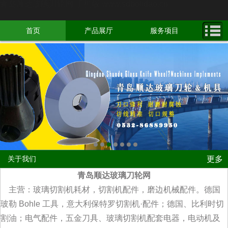
青岛顺达玻璃刀轮网 手机版 www.sdbolidao.cn
首页
产品展厅
服务项目
预订产品
新闻中心
居家健康
文化艺术
品质生活
更多
关于我们
青岛顺达玻璃刀轮网
主营：玻璃切割机耗材，切割机配件，磨边机械配件。德国
玻勒 Bohle 工具，意大利保特罗切割机·配件；德国、比利时切
割油；电气配件，五金刀具、玻璃切割机配套电器，电动机及